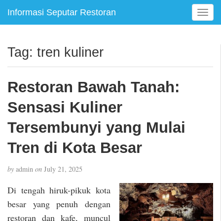
Informasi Seputar Restoran
T
o
g
g
Tag:
tren kuliner
l
e
n
Restoran Bawah Tanah:
a
v
Sensasi Kuliner
i
g
Tersembunyi yang Mulai
a
Tren di Kota Besar
t
i
o
by
admin
on
July 21, 2025
n
Di tengah hiruk-pikuk kota
besar yang penuh dengan
restoran dan kafe, muncul