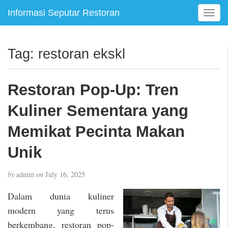
Informasi Seputar Restoran
T
o
g
g
Tag:
restoran ekskl
l
e
n
Restoran Pop-Up: Tren
a
v
Kuliner Sementara yang
i
g
Memikat Pecinta Makan
a
Unik
t
i
o
by
admin
on
July 16, 2025
n
Dalam dunia kuliner
modern yang terus
berkembang, restoran pop-