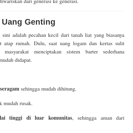
diwariskan dari generasi ke generasi.
a Uang Genting
sini adalah pecahan kecil dari tanah liat yang biasanya
 atap rumah. Dulu, saat uang logam dan kertas sulit
 masyarakat menciptakan sistem barter sederhana
mudah didapat.
 seragam
sehingga mudah dihitung.
k mudah rusak.
lai tinggi di luar komunitas
, sehingga aman dari