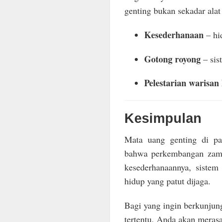
genting bukan sekadar alat 
Kesederhanaan
– hi
Gotong royong
– sis
Pelestarian warisan 
Kesimpulan
Mata uang genting di pas
bahwa perkembangan zaman
kesederhanaannya, sistem
hidup yang patut dijaga.
Bagi yang ingin berkunjung
tertentu. Anda akan meras