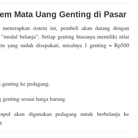
tem Mata Uang Genting di Pasar
ng menerapkan sistem ini, pembeli akan datang dengan
modal belanja”. Setiap genting biasanya memiliki nilai
entu yang sudah disepakati, misalnya 1 genting = Rp500
 genting ke pedagang.
genting sesuai harga barang.
mpul akan digunakan pedagang untuk berbelanja ke
r.