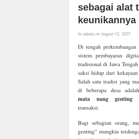
sebagai alat 
keunikannya d
by
admin
on
August 12, 2025
Di tengah perkembangan 
sistem pembayaran digital
tradisional di Jawa Tengah
saksi hidup dari kekayaan
Salah satu tradisi yang ma
di beberapa desa adala
mata uang genting
se
transaksi.
Bagi sebagian orang, me
genting” mungkin terdenga