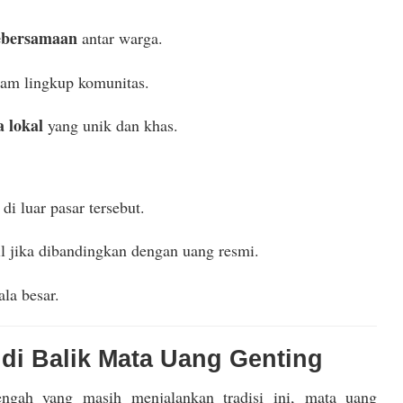
ebersamaan
antar warga.
am lingkup komunitas.
 lokal
yang unik dan khas.
di luar pasar tersebut.
bil jika dibandingkan dengan uang resmi.
ala besar.
di Balik Mata Uang Genting
ngah yang masih menjalankan tradisi ini, mata uang