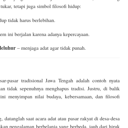
tukar, tetapi juga simbol filosofi hidup:
dup tidak harus berlebihan.
tem ini berjalan karena adanya kepercayaan.
leluhur
– menjaga adat agar tidak punah.
ar-pasar tradisional Jawa Tengah adalah contoh nyata
 tidak sepenuhnya menghapus tradisi. Justru, di balik
 ini menyimpan nilai budaya, kebersamaan, dan filosofi
, datanglah saat acara adat atau pasar rakyat di desa-desa
akan pengalaman berbelanja yang berbeda, jauh dari hiruk