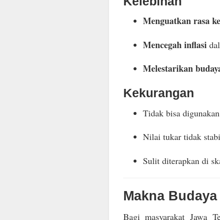
Kelebihan
Menguatkan rasa k
Mencegah inflasi
dal
Melestarikan budaya
Kekurangan
Tidak bisa digunakan 
Nilai tukar tidak sta
Sulit diterapkan di sk
Makna Budaya 
Bagi masyarakat Jawa Te