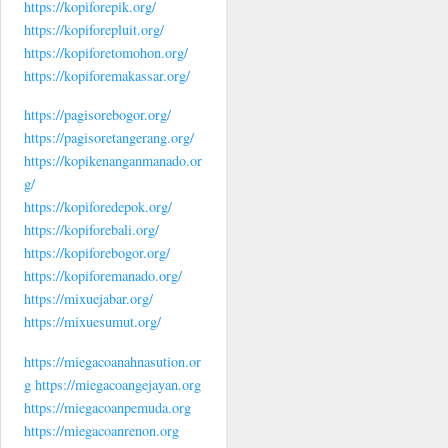
https://kopiforepik.org/
https://kopiforepluit.org/
https://kopiforetomohon.org/
https://kopiforemakassar.org/
https://pagisorebogor.org/
https://pagisoretangerang.org/
https://kopikenanganmanado.or
g/
https://kopiforedepok.org/
https://kopiforebali.org/
https://kopiforebogor.org/
https://kopiforemanado.org/
https://mixuejabar.org/
https://mixuesumut.org/
https://miegacoanahnasution.or
g
https://miegacoangejayan.org
https://miegacoanpemuda.org
https://miegacoanrenon.org