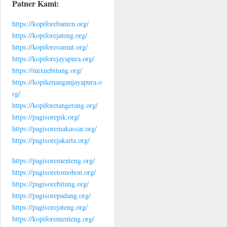
Patner Kami:
https://kopiforebanten.org/
https://kopiforejateng.org/
https://kopiforesumut.org/
https://kopiforejayapura.org/
https://mixuebitung.org/
https://kopikenanganjayapura.o
rg/
https://kopiforetangerang.org/
https://pagisorepik.org/
https://pagisoremakassar.org/
https://pagisorejakarta.org/
https://pagisorementeng.org/
https://pagisoretomohon.org/
https://pagisorebitung.org/
https://pagisorepadang.org/
https://pagisorejateng.org/
https://kopiforementeng.org/