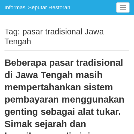
Informasi Seputar Restoran
T
o
g
g
Tag:
pasar tradisional Jawa
l
Tengah
e
n
a
Beberapa pasar tradisional
v
i
di Jawa Tengah masih
g
a
mempertahankan sistem
t
i
pembayaran menggunakan
o
n
genting sebagai alat tukar.
Simak sejarah dan