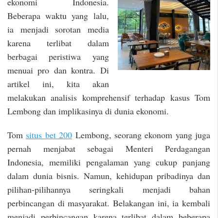
ekonomi Indonesia.
Beberapa waktu yang lalu,
ia menjadi sorotan media
karena terlibat dalam
berbagai peristiwa yang
menuai pro dan kontra. Di
artikel ini, kita akan
melakukan analisis komprehensif terhadap kasus Tom
Lembong dan implikasinya di dunia ekonomi.
Tom
situs bet 200
Lembong, seorang ekonom yang juga
pernah menjabat sebagai Menteri Perdagangan
Indonesia, memiliki pengalaman yang cukup panjang
dalam dunia bisnis. Namun, kehidupan pribadinya dan
pilihan-pilihannya seringkali menjadi bahan
perbincangan di masyarakat. Belakangan ini, ia kembali
menjadi perbincangan karena terlibat dalam beberapa