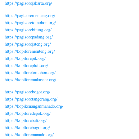
https://pagisorejakarta.org/
https://pagisorementeng.org/
https://pagisoretomohon.org/
https://pagisorebitung.org/
https://pagisorepadang.org/
https://pagisorejateng.org/
https://kopiforementeng.org/
https://kopiforepik.org/
https://kopiforepluit.org/
https://kopiforetomohon.org/
https://kopiforemakassar.org/
https://pagisorebogor.org/
https://pagisoretangerang.org/
https://kopikenanganmanado.org/
https://kopiforedepok.org/
https://kopiforebali.org/
https://kopiforebogor.org/
https://kopiforemanado.org/