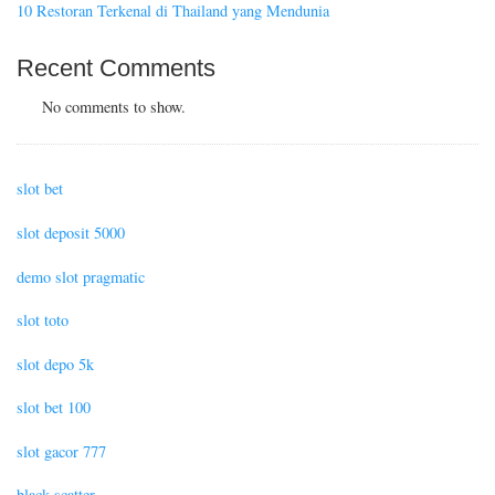
10 Restoran Terkenal di Thailand yang Mendunia
Recent Comments
No comments to show.
slot bet
slot deposit 5000
demo slot pragmatic
slot toto
slot depo 5k
slot bet 100
slot gacor 777
black scatter