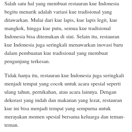
Salah satu hal yang membuat restauran kue Indonesia
begitu menarik adalah variasi kue tradisional yang
ditawarkan. Mulai dari kue lapis, kue lapis legit, kue
mangkok, hingga kue putu, semua kue tradisional
Indonesia bisa ditemukan di sini. Selain itu, restauran
kue Indonesia juga seringkali menawarkan inovasi baru
dalam pembuatan kue tradisional yang membuat
pengunjung terkesan.
Tidak hanya itu, restauran kue Indonesia juga seringkali
menjadi tempat yang cocok untuk acara spesial seperti
ulang tahun, pernikahan, atau acara lainnya. Dengan
dekorasi yang indah dan makanan yang lezat, restauran
kue ini bisa menjadi tempat yang sempurna untuk
merayakan momen spesial bersama keluarga dan teman-
teman.