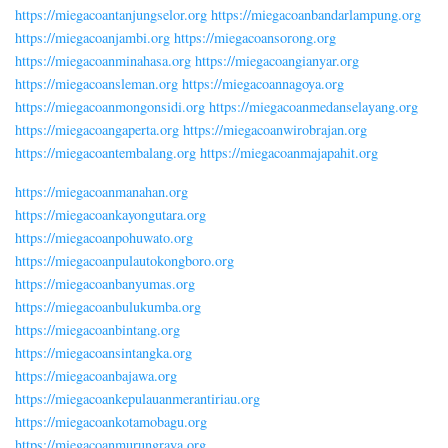
https://miegacoantanjungselor.org
https://miegacoanbandarlampung.org
https://miegacoanjambi.org
https://miegacoansorong.org
https://miegacoanminahasa.org
https://miegacoangianyar.org
https://miegacoansleman.org
https://miegacoannagoya.org
https://miegacoanmongonsidi.org
https://miegacoanmedanselayang.org
https://miegacoangaperta.org
https://miegacoanwirobrajan.org
https://miegacoantembalang.org
https://miegacoanmajapahit.org
https://miegacoanmanahan.org
https://miegacoankayongutara.org
https://miegacoanpohuwato.org
https://miegacoanpulautokongboro.org
https://miegacoanbanyumas.org
https://miegacoanbulukumba.org
https://miegacoanbintang.org
https://miegacoansintangka.org
https://miegacoanbajawa.org
https://miegacoankepulauanmerantiriau.org
https://miegacoankotamobagu.org
https://miegacoanmurungraya.org