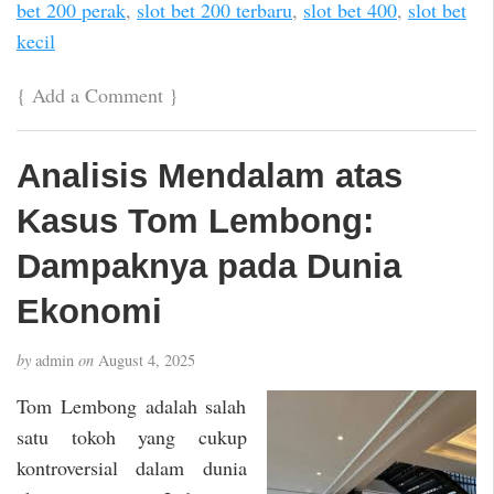
bet 200 perak
,
slot bet 200 terbaru
,
slot bet 400
,
slot bet
kecil
{
Add a Comment
}
Analisis Mendalam atas
Kasus Tom Lembong:
Dampaknya pada Dunia
Ekonomi
by
admin
on
August 4, 2025
Tom Lembong adalah salah
satu tokoh yang cukup
kontroversial dalam dunia