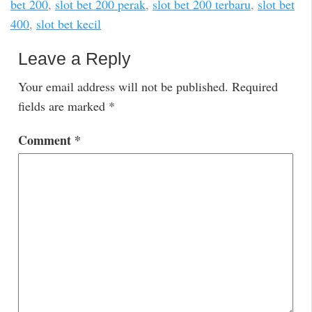
bet 200
,
slot bet 200 perak
,
slot bet 200 terbaru
,
slot bet
400
,
slot bet kecil
Leave a Reply
Your email address will not be published.
Required
fields are marked
*
Comment
*