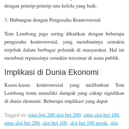
dengan prinsip-prinsip tata kelola yang baik.
3. Hubungan dengan Pengusaha Kontroversial
Tom Lembong juga sering dikaitkan dengan beberapa
pengusaha kontroversial, yang membuatnya semakin
terjebak dalam berbagai polemik di masyarakat. Hal ini
membuat reputasinya semakin tercemar di mata publik.
Implikasi di Dunia Ekonomi
Kasus-kasus kontroversial yang melibatkan Tom
Lembong tentu memiliki dampak yang cukup signifikan
di dunia ekonomi. Beberapa implikasi yang dapat
Tagged as:
situs bet 200 slot bet 200
,
situs slot bet 100
,
situs slot bet 200
,
slot bet 100
,
slot bet 100 perak
,
slot