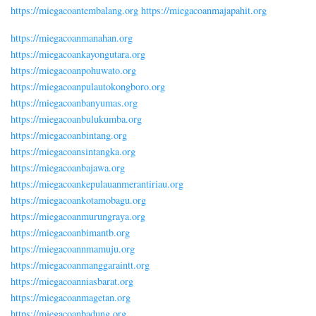
https://miegacoantembalang.org
https://miegacoanmajapahit.org
https://miegacoanmanahan.org
https://miegacoankayongutara.org
https://miegacoanpohuwato.org
https://miegacoanpulautokongboro.org
https://miegacoanbanyumas.org
https://miegacoanbulukumba.org
https://miegacoanbintang.org
https://miegacoansintangka.org
https://miegacoanbajawa.org
https://miegacoankepulauanmerantiriau.org
https://miegacoankotamobagu.org
https://miegacoanmurungraya.org
https://miegacoanbimantb.org
https://miegacoannmamuju.org
https://miegacoanmanggaraintt.org
https://miegacoanniasbarat.org
https://miegacoanmagetan.org
https://miegacoanbadung.org