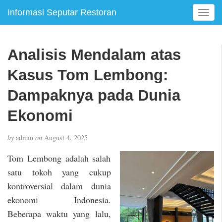
Informasi Seputar Restoran
T
o
g
g
Analisis Mendalam atas
l
e
Kasus Tom Lembong:
n
a
Dampaknya pada Dunia
v
Ekonomi
i
g
a
by
admin
on
August 4, 2025
t
i
Tom Lembong adalah salah
o
satu tokoh yang cukup
n
kontroversial dalam dunia
ekonomi Indonesia.
Beberapa waktu yang lalu,