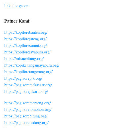
link slot gacor
Patner Kami:
https://kopiforebanten.org/
https://kopiforejateng.org/
https://kopiforesumut.org/
https://kopiforejayapura.org/
https://mixuebitung.org/
https://kopikenanganjayapura.org/
https://kopiforetangerang.org/
https://pagisorepik.org/
https://pagisoremakassar.org/
https://pagisorejakarta.org/
https://pagisorementeng.org/
https://pagisoretomohon.org/
https://pagisorebitung.org/
https://pagisorepadang.org/