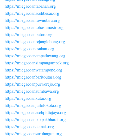
https://miegacoantabanan.org
https://miegacoanacehbesar.org
https://miegacoanluwuutara.org
https://miegacoantobasamosir.org
https://miegacoanbuton.org
https://miegacoanrejanglebong.org
https://miegacoanasahan.org
https://miegacoanempatlawang.org
https://miegacoansimpangampek.org
https://miegacoanwatampone.org
https://miegacoanbaritoutara.org
https://miegacoanpurworejo.org
https://miegacoansumbawa.org
https://miegacoankutai.org
https://miegacoanjailolokota.org
https://miegacoanacehpidiejaya.org
https://miegacoanpakpakbharat.org
https://miegacoandemak.org
https://miegacoansarolangun.org