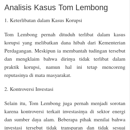
Analisis Kasus Tom Lembong
1. Keterlibatan dalam Kasus Korupsi
Tom Lembong pernah dituduh terlibat dalam kasus
korupsi yang melibatkan dana hibah dari Kementerian
Perdagangan. Meskipun ia membantah tudingan tersebut
dan mengklaim bahwa dirinya tidak terlibat dalam
praktik korupsi, namun hal ini tetap mencoreng
reputasinya di mata masyarakat.
2. Kontroversi Investasi
Selain itu, Tom Lembong juga pernah menjadi sorotan
karena kontroversi terkait investasinya di sektor energi
dan sumber daya alam. Beberapa pihak menilai bahwa
investasi tersebut tidak transparan dan tidak sesuai