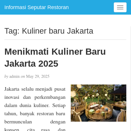
Informasi Seputar Restoran
T
o
g
g
Tag:
Kuliner baru Jakarta
l
e
n
Menikmati Kuliner Baru
a
v
Jakarta 2025
i
g
by
admin
on
May 29, 2025
a
t
Jakarta selalu menjadi pusat
i
inovasi dan perkembangan
o
dalam dunia kuliner. Setiap
n
tahun, banyak restoran baru
bermunculan dengan
konsep, cita rasa, dan