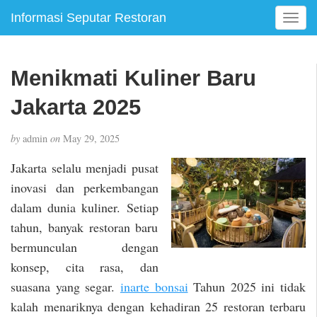
Informasi Seputar Restoran
T
o
g
g
Menikmati Kuliner Baru
l
e
Jakarta 2025
n
a
by
admin
on
May 29, 2025
v
i
Jakarta selalu menjadi pusat
g
inovasi dan perkembangan
a
dalam dunia kuliner. Setiap
t
i
tahun, banyak restoran baru
o
bermunculan dengan
n
konsep, cita rasa, dan
suasana yang segar.
inarte bonsai
Tahun 2025 ini tidak
kalah menariknya dengan kehadiran 25 restoran terbaru