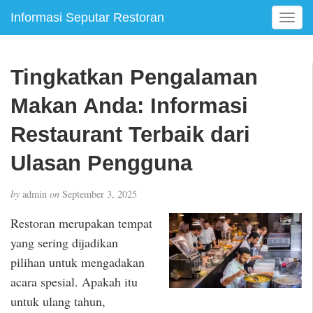
Informasi Seputar Restoran
T
o
g
g
Tingkatkan Pengalaman
l
e
Makan Anda: Informasi
n
a
Restaurant Terbaik dari
v
Ulasan Pengguna
i
g
a
by
admin
on
September 3, 2025
t
i
Restoran merupakan tempat
o
yang sering dijadikan
n
pilihan untuk mengadakan
acara spesial. Apakah itu
untuk ulang tahun,