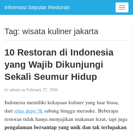
Informasi Seputar Restoran
T
o
g
g
Tag:
wisata kuliner jakarta
l
e
n
10 Restoran di Indonesia
a
v
yang Wajib Dikunjungi
i
g
Sekali Seumur Hidup
a
t
by
admin
on
February 27, 2026
i
o
Indonesia memiliki kekayaan kuliner yang luar biasa,
n
dari
situs depo 5k
sabang hingga merauke. Beberapa
restoran tidak hanya menyajikan makanan lezat, tapi juga
pengalaman bersantap yang unik dan tak terlupakan
.