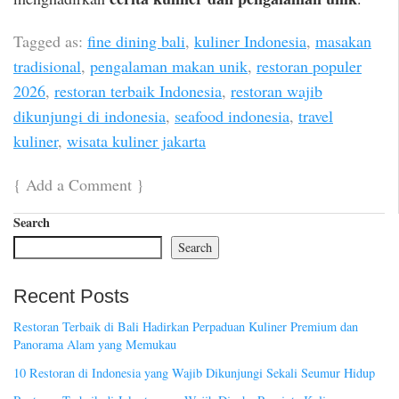
Tagged as:
fine dining bali
,
kuliner Indonesia
,
masakan
tradisional
,
pengalaman makan unik
,
restoran populer
2026
,
restoran terbaik Indonesia
,
restoran wajib
dikunjungi di indonesia
,
seafood indonesia
,
travel
kuliner
,
wisata kuliner jakarta
{
Add a Comment
}
Search
Search
Recent Posts
Restoran Terbaik di Bali Hadirkan Perpaduan Kuliner Premium dan
Panorama Alam yang Memukau
10 Restoran di Indonesia yang Wajib Dikunjungi Sekali Seumur Hidup