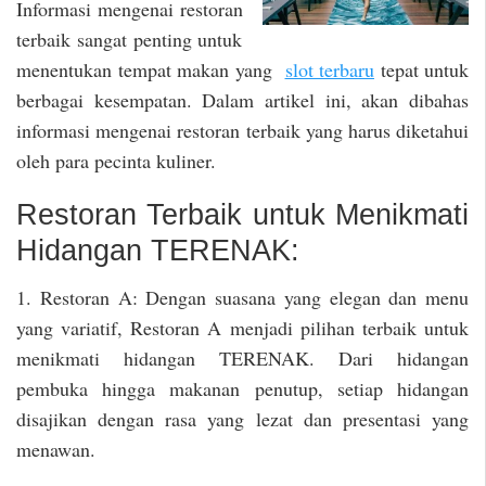
Informasi mengenai restoran
terbaik sangat penting untuk
menentukan tempat makan yang
slot terbaru
tepat untuk
berbagai kesempatan. Dalam artikel ini, akan dibahas
informasi mengenai restoran terbaik yang harus diketahui
oleh para pecinta kuliner.
Restoran Terbaik untuk Menikmati
Hidangan TERENAK:
1. Restoran A: Dengan suasana yang elegan dan menu
yang variatif, Restoran A menjadi pilihan terbaik untuk
menikmati hidangan TERENAK. Dari hidangan
pembuka hingga makanan penutup, setiap hidangan
disajikan dengan rasa yang lezat dan presentasi yang
menawan.