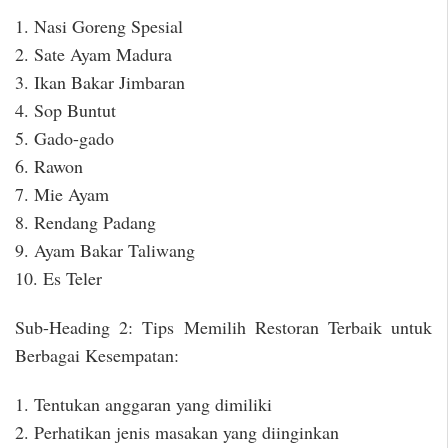
1. Nasi Goreng Spesial
2. Sate Ayam Madura
3. Ikan Bakar Jimbaran
4. Sop Buntut
5. Gado-gado
6. Rawon
7. Mie Ayam
8. Rendang Padang
9. Ayam Bakar Taliwang
10. Es Teler
Sub-Heading 2: Tips Memilih Restoran Terbaik untuk
Berbagai Kesempatan:
1. Tentukan anggaran yang dimiliki
2. Perhatikan jenis masakan yang diinginkan