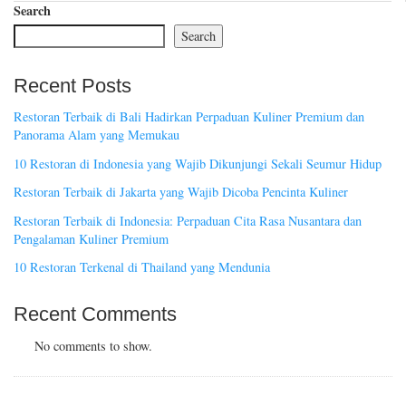
Search
Search
Recent Posts
Restoran Terbaik di Bali Hadirkan Perpaduan Kuliner Premium dan
Panorama Alam yang Memukau
10 Restoran di Indonesia yang Wajib Dikunjungi Sekali Seumur Hidup
Restoran Terbaik di Jakarta yang Wajib Dicoba Pencinta Kuliner
Restoran Terbaik di Indonesia: Perpaduan Cita Rasa Nusantara dan
Pengalaman Kuliner Premium
10 Restoran Terkenal di Thailand yang Mendunia
Recent Comments
No comments to show.