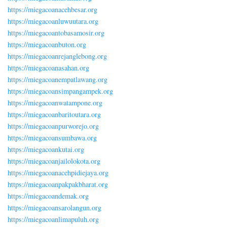
https://miegacoanacehbesar.org
https://miegacoanluwuutara.org
https://miegacoantobasamosir.org
https://miegacoanbuton.org
https://miegacoanrejanglebong.org
https://miegacoanasahan.org
https://miegacoanempatlawang.org
https://miegacoansimpangampek.org
https://miegacoanwatampone.org
https://miegacoanbaritoutara.org
https://miegacoanpurworejo.org
https://miegacoansumbawa.org
https://miegacoankutai.org
https://miegacoanjailolokota.org
https://miegacoanacehpidiejaya.org
https://miegacoanpakpakbharat.org
https://miegacoandemak.org
https://miegacoansarolangun.org
https://miegacoanlimapuluh.org