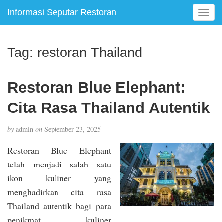
Informasi Seputar Restoran
T
o
g
g
Tag:
restoran Thailand
l
e
n
Restoran Blue Elephant:
a
v
Cita Rasa Thailand Autentik
i
g
by
admin
on
September 23, 2025
a
t
Restoran Blue Elephant
i
telah menjadi salah satu
o
ikon kuliner yang
n
menghadirkan cita rasa
Thailand autentik bagi para
penikmat kuliner