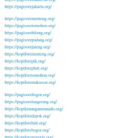
https://pagisorejakarta.org/
https://pagisorementeng.org/
https://pagisoretomohon.org/
https://pagisorebitung.org/
https://pagisorepadang.org/
https://pagisorejateng.org/
https://kopiforementeng.org/
https://kopiforepik.org/
https://kopiforepluit.org/
https://kopiforetomohon.org/
https://kopiforemakassar.org/
https://pagisorebogor.org/
https://pagisoretangerang.org/
https://kopikenanganmanado.org/
https://kopiforedepok.org/
https://kopiforebali.org/
https://kopiforebogor.org/
https://kopiforemanado.org/