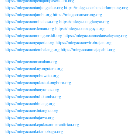
https://miegacoanpenajampaserutara.org
https://miegacoantanjungselor.org
https://miegacoanbandarlampung.org
https://miegacoanjambi.org
https://miegacoansorong.org
https://miegacoanminahasa.org
https://miegacoangianyar.org
https://miegacoansleman.org
https://miegacoannagoya.org
https://miegacoanmongonsidi.org
https://miegacoanmedanselayang.org
https://miegacoangaperta.org
https://miegacoanwirobrajan.org
https://miegacoantembalang.org
https://miegacoanmajapahit.org
https://miegacoanmanahan.org
https://miegacoankayongutara.org
https://miegacoanpohuwato.org
https://miegacoanpulautokongboro.org
https://miegacoanbanyumas.org
https://miegacoanbulukumba.org
https://miegacoanbintang.org
https://miegacoansintangka.org
https://miegacoanbajawa.org
https://miegacoankepulauanmerantiriau.org
https://miegacoankotamobagu.org