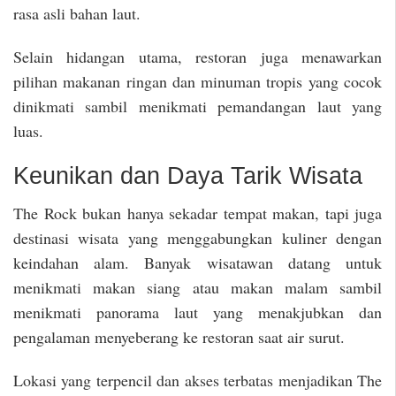
rasa asli bahan laut.
Selain hidangan utama, restoran juga menawarkan
pilihan makanan ringan dan minuman tropis yang cocok
dinikmati sambil menikmati pemandangan laut yang
luas.
Keunikan dan Daya Tarik Wisata
The Rock bukan hanya sekadar tempat makan, tapi juga
destinasi wisata yang menggabungkan kuliner dengan
keindahan alam. Banyak wisatawan datang untuk
menikmati makan siang atau makan malam sambil
menikmati panorama laut yang menakjubkan dan
pengalaman menyeberang ke restoran saat air surut.
Lokasi yang terpencil dan akses terbatas menjadikan The