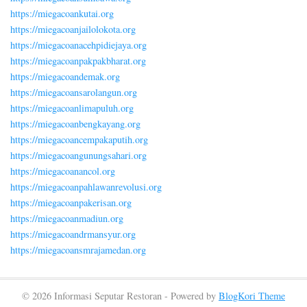
https://miegacoankutai.org
https://miegacoanjailolokota.org
https://miegacoanacehpidiejaya.org
https://miegacoanpakpakbharat.org
https://miegacoandemak.org
https://miegacoansarolangun.org
https://miegacoanlimapuluh.org
https://miegacoanbengkayang.org
https://miegacoancempakaputih.org
https://miegacoangunungsahari.org
https://miegacoanancol.org
https://miegacoanpahlawanrevolusi.org
https://miegacoanpakerisan.org
https://miegacoanmadiun.org
https://miegacoandrmansyur.org
https://miegacoansmrajamedan.org
© 2026 Informasi Seputar Restoran - Powered by
BlogKori Theme