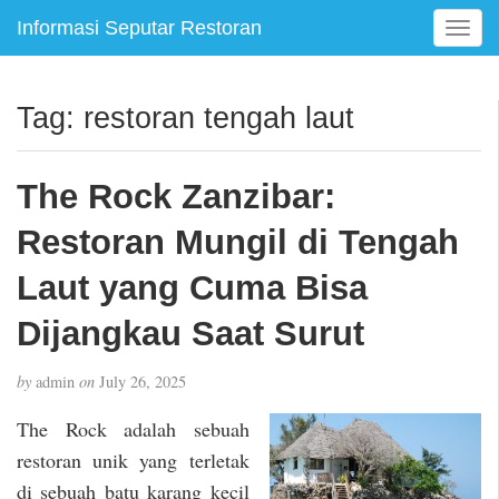
Informasi Seputar Restoran
T
o
g
g
Tag:
restoran tengah laut
l
e
n
The Rock Zanzibar:
a
v
Restoran Mungil di Tengah
i
g
Laut yang Cuma Bisa
a
Dijangkau Saat Surut
t
i
o
by
admin
on
July 26, 2025
n
The Rock adalah sebuah
restoran unik yang terletak
di sebuah batu karang kecil