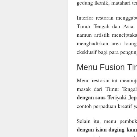
gedung ikonik, matahari t
Interior restoran mengg
Timur Tengah dan Asia. L
namun artistik menciptak
menghadirkan area loung
eksklusif bagi para pengun
Menu Fusion Ti
Menu restoran ini menon
masak dari Timur Tengah
dengan saus Teriyaki Je
contoh perpaduan kreatif y
Selain itu, menu pembu
dengan isian daging ka