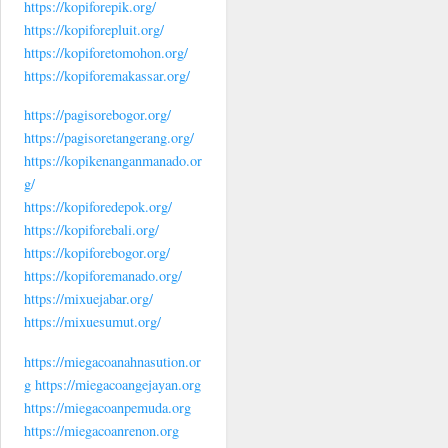
https://kopiforepik.org/
https://kopiforepluit.org/
https://kopiforetomohon.org/
https://kopiforemakassar.org/
https://pagisorebogor.org/
https://pagisoretangerang.org/
https://kopikenanganmanado.or
g/
https://kopiforedepok.org/
https://kopiforebali.org/
https://kopiforebogor.org/
https://kopiforemanado.org/
https://mixuejabar.org/
https://mixuesumut.org/
https://miegacoanahnasution.or
g
https://miegacoangejayan.org
https://miegacoanpemuda.org
https://miegacoanrenon.org