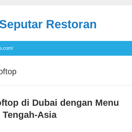
 Seputar Restoran
s.com/
oftop
ftop di Dubai dengan Menu
 Tengah-Asia