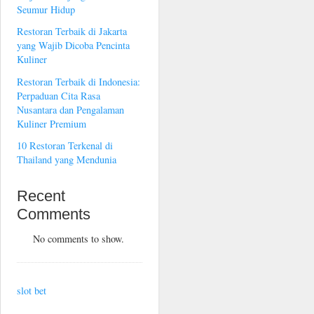
Seumur Hidup
Restoran Terbaik di Jakarta
yang Wajib Dicoba Pencinta
Kuliner
Restoran Terbaik di Indonesia:
Perpaduan Cita Rasa
Nusantara dan Pengalaman
Kuliner Premium
10 Restoran Terkenal di
Thailand yang Mendunia
Recent
Comments
No comments to show.
slot bet