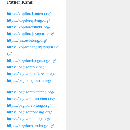
Patner Kami:
https://kopiforebanten.org/
https://kopiforejateng.org/
https://kopiforesumut.org/
https://kopiforejayapura.org/
https://mixuebitung.org/
https://kopikenanganjayapura.o
rg/
https://kopiforetangerang.org/
https://pagisorepik.org/
https://pagisoremakassar.org/
https://pagisorejakarta.org/
https://pagisorementeng.org/
https://pagisoretomohon.org/
https://pagisorebitung.org/
https://pagisorepadang.org/
https://pagisorejateng.org/
https://kopiforementeng.org/