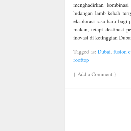
menghadirkan kombinasi 
hidangan lamb kebab teri
eksplorasi rasa baru bagi
makan, tetapi destinasi 
inovasi di ketinggian Duba
Tagged as:
Dubai
,
fusion c
rooftop
{
Add a Comment
}