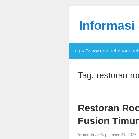
Informasi
https://www.rosebellebanquet
Tag:
restoran ro
Restoran Roo
Fusion Timur
by
admin
on
September 23, 2025