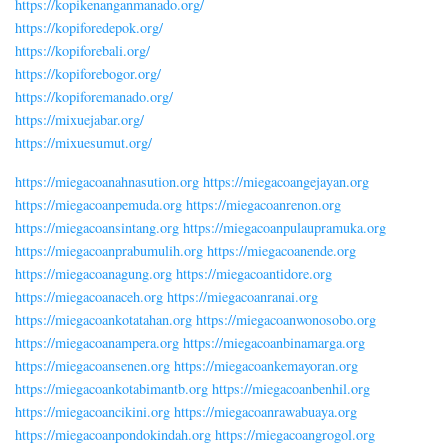
https://kopikenanganmanado.org/
https://kopiforedepok.org/
https://kopiforebali.org/
https://kopiforebogor.org/
https://kopiforemanado.org/
https://mixuejabar.org/
https://mixuesumut.org/
https://miegacoanahnasution.org
https://miegacoangejayan.org
https://miegacoanpemuda.org
https://miegacoanrenon.org
https://miegacoansintang.org
https://miegacoanpulaupramuka.org
https://miegacoanprabumulih.org
https://miegacoanende.org
https://miegacoanagung.org
https://miegacoantidore.org
https://miegacoanaceh.org
https://miegacoanranai.org
https://miegacoankotatahan.org
https://miegacoanwonosobo.org
https://miegacoanampera.org
https://miegacoanbinamarga.org
https://miegacoansenen.org
https://miegacoankemayoran.org
https://miegacoankotabimantb.org
https://miegacoanbenhil.org
https://miegacoancikini.org
https://miegacoanrawabuaya.org
https://miegacoanpondokindah.org
https://miegacoangrogol.org