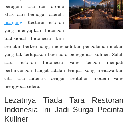
beragam rasa dan aroma
khas dari berbagai daerah.
mahjong
Restoran-restoran
yang menyajikan hidangan
tradisional Indonesia kini
semakin berkembang, menghadirkan pengalaman makan
yang tak terlupakan bagi para penggemar kuliner. Salah
satu restoran Indonesia yang tengah menjadi
perbincangan hangat adalah tempat yang menawarkan
cita rasa autentik dengan sentuhan modern yang
menggoda selera.
Lezatnya Tiada Tara Restoran
Indonesia Ini Jadi Surga Pecinta
Kuliner