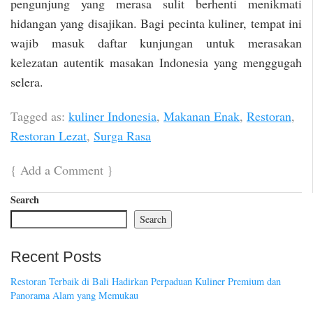
pengunjung yang merasa sulit berhenti menikmati
hidangan yang disajikan. Bagi pecinta kuliner, tempat ini
wajib masuk daftar kunjungan untuk merasakan
kelezatan autentik masakan Indonesia yang menggugah
selera.
Tagged as:
kuliner Indonesia
,
Makanan Enak
,
Restoran
,
Restoran Lezat
,
Surga Rasa
{
Add a Comment
}
Search
Search
Recent Posts
Restoran Terbaik di Bali Hadirkan Perpaduan Kuliner Premium dan
Panorama Alam yang Memukau