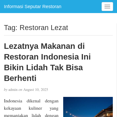
Informasi Seputar Restoran
T
o
g
g
Tag:
Restoran Lezat
l
e
n
Lezatnya Makanan di
a
v
Restoran Indonesia Ini
i
g
Bikin Lidah Tak Bisa
a
Berhenti
t
i
o
by
admin
on
August 10, 2025
n
Indonesia dikenal dengan
kekayaan kuliner yang
memanjakan lidah dengan