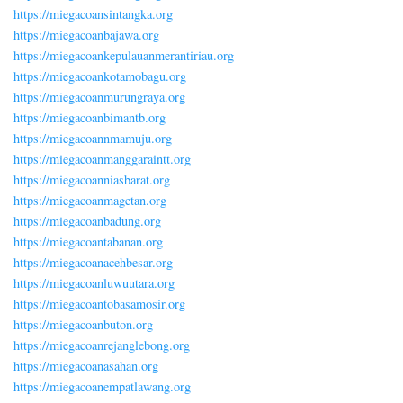
https://miegacoansintangka.org
https://miegacoanbajawa.org
https://miegacoankepulauanmerantiriau.org
https://miegacoankotamobagu.org
https://miegacoanmurungraya.org
https://miegacoanbimantb.org
https://miegacoannmamuju.org
https://miegacoanmanggaraintt.org
https://miegacoanniasbarat.org
https://miegacoanmagetan.org
https://miegacoanbadung.org
https://miegacoantabanan.org
https://miegacoanacehbesar.org
https://miegacoanluwuutara.org
https://miegacoantobasamosir.org
https://miegacoanbuton.org
https://miegacoanrejanglebong.org
https://miegacoanasahan.org
https://miegacoanempatlawang.org