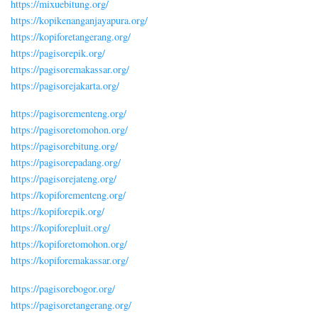
https://mixuebitung.org/
https://kopikenanganjayapura.org/
https://kopiforetangerang.org/
https://pagisorepik.org/
https://pagisoremakassar.org/
https://pagisorejakarta.org/
https://pagisorementeng.org/
https://pagisoretomohon.org/
https://pagisorebitung.org/
https://pagisorepadang.org/
https://pagisorejateng.org/
https://kopiforementeng.org/
https://kopiforepik.org/
https://kopiforepluit.org/
https://kopiforetomohon.org/
https://kopiforemakassar.org/
https://pagisorebogor.org/
https://pagisoretangerang.org/