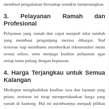
membuat pengalaman bersantap semakin menyenangkan.
3. Pelayanan Ramah dan
Profesional
Pelayanan yang ramah dan cepat menjadi nilai tambah
yang membuat pengunjung merasa dihargai. Staf
restoran siap membantu memberikan rekomendasi menu
sesuai selera, serta menjaga kualitas pelayanan agar
setiap tamu pulang dengan kepuasan.
4. Harga Terjangkau untuk Semua
Kalangan
Meskipun menghadirkan kualitas rasa dan layanan yang
prima, restoran ini tetap mempertahankan harga yang
ramah di kantong. Hal ini membuatnya menjadi pilihan