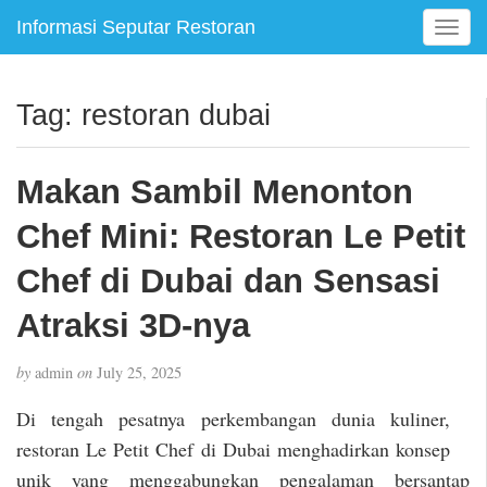
Informasi Seputar Restoran
T
o
g
g
Tag:
restoran dubai
l
e
n
Makan Sambil Menonton
a
v
Chef Mini: Restoran Le Petit
i
g
Chef di Dubai dan Sensasi
a
Atraksi 3D-nya
t
i
o
by
admin
on
July 25, 2025
n
Di tengah pesatnya perkembangan dunia kuliner,
restoran Le Petit Chef di Dubai menghadirkan konsep
unik yang menggabungkan pengalaman bersantap