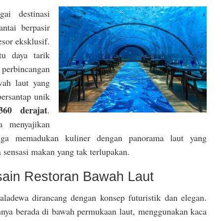
ai destinasi
ntai berpasir
esor eksklusif.
u daya tarik
perbincangan
wah laut yang
ersantap unik
60 derajat
.
a menyajikan
 juga memadukan kuliner dengan panorama laut yang
sensasi makan yang tak terlupakan.
ain Restoran Bawah Laut
aladewa dirancang dengan konsep futuristik dan elegan.
hnya berada di bawah permukaan laut, menggunakan kaca