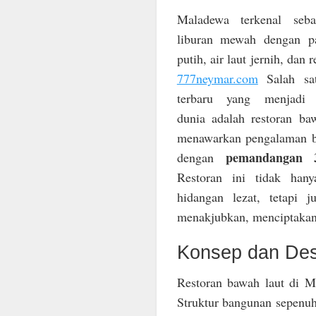
Maladewa terkenal sebag
liburan mewah dengan pa
putih, air laut jernih, dan r
777neymar.com
Salah sat
terbaru yang menjadi 
dunia adalah restoran ba
menawarkan pengalaman b
pemandangan 3
dengan
Restoran ini tidak hany
hidangan lezat, tetapi
menakjubkan, menciptakan 
Konsep dan Des
Restoran bawah laut di M
Struktur bangunan sepenu