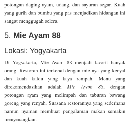
potongan daging ayam, udang, dan sayuran segar. Kuah
yang gurih dan bumbu yang pas menjadikan hidangan ini
sangat menggugah selera.
5.
Mie Ayam 88
Lokasi: Yogyakarta
Di Yogyakarta, Mie Ayam 88 menjadi favorit banyak
orang. Restoran ini terkenal dengan mie-nya yang kenyal
dan kuah kaldu yang kaya rempah. Menu yang
direkomendasikan adalah
Mie Ayam 88
, dengan
potongan ayam yang melimpah dan taburan bawang
goreng yang renyah. Suasana restorannya yang sederhana
namun nyaman membuat pengalaman makan semakin
menyenangkan.