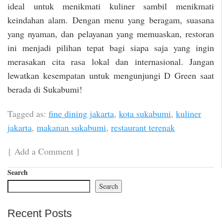
ideal untuk menikmati kuliner sambil menikmati
keindahan alam. Dengan menu yang beragam, suasana
yang nyaman, dan pelayanan yang memuaskan, restoran
ini menjadi pilihan tepat bagi siapa saja yang ingin
merasakan cita rasa lokal dan internasional. Jangan
lewatkan kesempatan untuk mengunjungi D Green saat
berada di Sukabumi!
Tagged as:
fine dining jakarta
,
kota sukabumi
,
kuliner
jakarta
,
makanan sukabumi
,
restaurant terenak
{
Add a Comment
}
Search
Search
Recent Posts