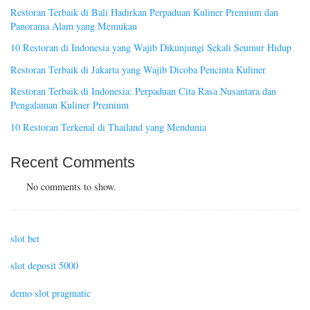
Restoran Terbaik di Bali Hadirkan Perpaduan Kuliner Premium dan
Panorama Alam yang Memukau
10 Restoran di Indonesia yang Wajib Dikunjungi Sekali Seumur Hidup
Restoran Terbaik di Jakarta yang Wajib Dicoba Pencinta Kuliner
Restoran Terbaik di Indonesia: Perpaduan Cita Rasa Nusantara dan
Pengalaman Kuliner Premium
10 Restoran Terkenal di Thailand yang Mendunia
Recent Comments
No comments to show.
slot bet
slot deposit 5000
demo slot pragmatic