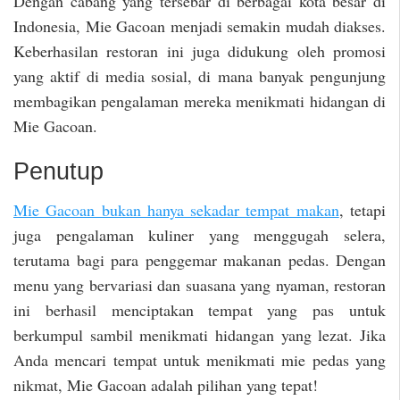
Dengan cabang yang tersebar di berbagai kota besar di
Indonesia, Mie Gacoan menjadi semakin mudah diakses.
Keberhasilan restoran ini juga didukung oleh promosi
yang aktif di media sosial, di mana banyak pengunjung
membagikan pengalaman mereka menikmati hidangan di
Mie Gacoan.
Penutup
Mie Gacoan bukan hanya sekadar tempat makan
, tetapi
juga pengalaman kuliner yang menggugah selera,
terutama bagi para penggemar makanan pedas. Dengan
menu yang bervariasi dan suasana yang nyaman, restoran
ini berhasil menciptakan tempat yang pas untuk
berkumpul sambil menikmati hidangan yang lezat. Jika
Anda mencari tempat untuk menikmati mie pedas yang
nikmat, Mie Gacoan adalah pilihan yang tepat!