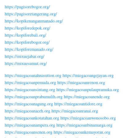
https://pagisorebogor.org/
https://pagisoretangerang.org/
https://kopikenanganmanado.org/
https://kopiforedepok.org/
https://kopiforebali.org/
https://kopiforebogor.org/
https://kopiforemanado.org/
https://mixuejabar.org/
https://mixuesumut.org/
https://miegacoanahnasution.org
https://miegacoangejayan.org
https://miegacoanpemuda.org
https://miegacoanrenon.org
https://miegacoansintang.org
https://miegacoanpulaupramuka.org
https://miegacoanprabumulih.org
https://miegacoanende.org
https://miegacoanagung.org
https://miegacoantidore.org
https://miegacoanaceh.org
https://miegacoanranai.org
https://miegacoankotatahan.org
https://miegacoanwonosobo.org
https://miegacoanampera.org
https://miegacoanbinamarga.org
https://miegacoansenen.org
https://miegacoankemayoran.org