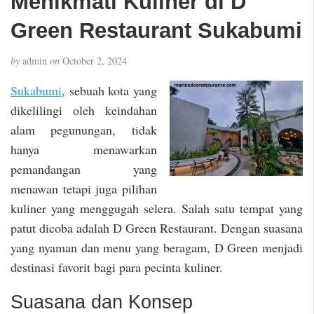
Menikmati Kuliner di D
Green Restaurant Sukabumi
by
admin
on
October 2, 2024
Sukabumi
, sebuah kota yang
dikelilingi oleh keindahan
alam pegunungan, tidak
hanya menawarkan
pemandangan yang
menawan tetapi juga pilihan
kuliner yang menggugah selera. Salah satu tempat yang
patut dicoba adalah D Green Restaurant. Dengan suasana
yang nyaman dan menu yang beragam, D Green menjadi
destinasi favorit bagi para pecinta kuliner.
Suasana dan Konsep