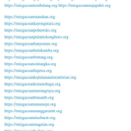
https://miegacoantembalang.org
https://miegacoanmajapahit.org
https://miegacoanmanahan.org
https://miegacoankayongutara.org
https://miegacoanpohuwato.org
https://miegacoanpulautokongboro.org
https://miegacoanbanyumas.org
https://miegacoanbulukumba.org
https://miegacoanbintang.org
https://miegacoansintangka.org
https://miegacoanbajawa.org
https://miegacoankepulauanmerantiriau.org
https://miegacoankotamobagu.org
https://miegacoanmurungraya.org
https://miegacoanbimantb.org
https://miegacoannmamuju.org
https://miegacoanmanggaraintt.org
https://miegacoanniasbarat.org
https://miegacoanmagetan.org
https://miegacoanbadung.org