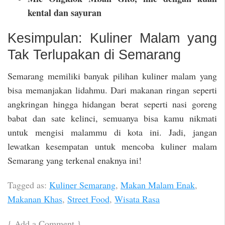
kental dan sayuran
Kesimpulan: Kuliner Malam yang
Tak Terlupakan di Semarang
Semarang memiliki banyak pilihan kuliner malam yang
bisa memanjakan lidahmu. Dari makanan ringan seperti
angkringan hingga hidangan berat seperti nasi goreng
babat dan sate kelinci, semuanya bisa kamu nikmati
untuk mengisi malammu di kota ini. Jadi, jangan
lewatkan kesempatan untuk mencoba kuliner malam
Semarang yang terkenal enaknya ini!
Tagged as:
Kuliner Semarang
,
Makan Malam Enak
,
Makanan Khas
,
Street Food
,
Wisata Rasa
{
Add a Comment
}