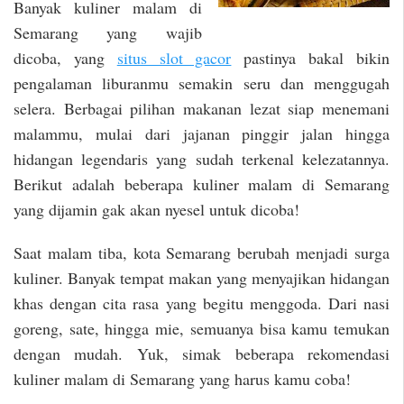
Banyak kuliner malam di
Semarang yang wajib
dicoba, yang
situs slot gacor
pastinya bakal bikin
pengalaman liburanmu semakin seru dan menggugah
selera. Berbagai pilihan makanan lezat siap menemani
malammu, mulai dari jajanan pinggir jalan hingga
hidangan legendaris yang sudah terkenal kelezatannya.
Berikut adalah beberapa kuliner malam di Semarang
yang dijamin gak akan nyesel untuk dicoba!
Saat malam tiba, kota Semarang berubah menjadi surga
kuliner. Banyak tempat makan yang menyajikan hidangan
khas dengan cita rasa yang begitu menggoda. Dari nasi
goreng, sate, hingga mie, semuanya bisa kamu temukan
dengan mudah. Yuk, simak beberapa rekomendasi
kuliner malam di Semarang yang harus kamu coba!