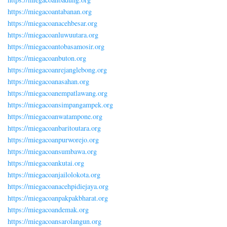
https://miegacoantabanan.org
https://miegacoanacehbesar.org
https://miegacoanluwuutara.org
https://miegacoantobasamosir.org
https://miegacoanbuton.org
https://miegacoanrejanglebong.org
https://miegacoanasahan.org
https://miegacoanempatlawang.org
https://miegacoansimpangampek.org
https://miegacoanwatampone.org
https://miegacoanbaritoutara.org
https://miegacoanpurworejo.org
https://miegacoansumbawa.org
https://miegacoankutai.org
https://miegacoanjailolokota.org
https://miegacoanacehpidiejaya.org
https://miegacoanpakpakbharat.org
https://miegacoandemak.org
https://miegacoansarolangun.org