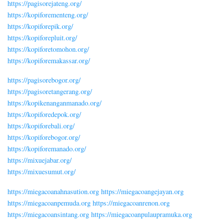
https://pagisorejateng.org/
https://kopiforementeng.org/
https://kopiforepik.org/
https://kopiforepluit.org/
https://kopiforetomohon.org/
https://kopiforemakassar.org/
https://pagisorebogor.org/
https://pagisoretangerang.org/
https://kopikenanganmanado.org/
https://kopiforedepok.org/
https://kopiforebali.org/
https://kopiforebogor.org/
https://kopiforemanado.org/
https://mixuejabar.org/
https://mixuesumut.org/
https://miegacoanahnasution.org
https://miegacoangejayan.org
https://miegacoanpemuda.org
https://miegacoanrenon.org
https://miegacoansintang.org
https://miegacoanpulaupramuka.org