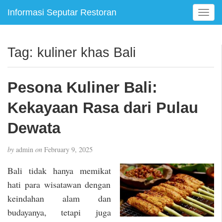
Informasi Seputar Restoran
T
o
g
g
Tag:
kuliner khas Bali
l
e
n
Pesona Kuliner Bali:
a
v
Kekayaan Rasa dari Pulau
i
g
Dewata
a
t
by
admin
on
February 9, 2025
i
o
Bali tidak hanya memikat
n
hati para wisatawan dengan
keindahan alam dan
budayanya, tetapi juga