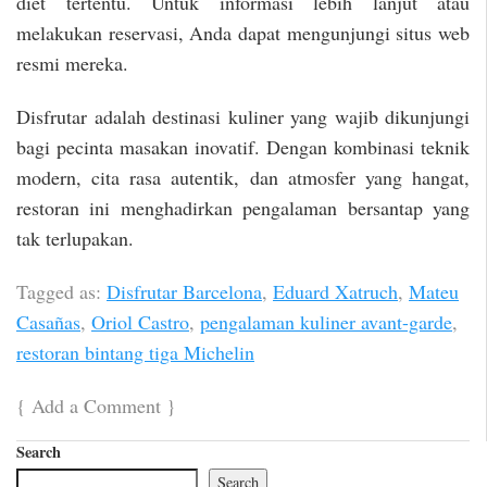
diet tertentu. Untuk informasi lebih lanjut atau
melakukan reservasi, Anda dapat mengunjungi situs web
resmi mereka.
Disfrutar adalah destinasi kuliner yang wajib dikunjungi
bagi pecinta masakan inovatif. Dengan kombinasi teknik
modern, cita rasa autentik, dan atmosfer yang hangat,
restoran ini menghadirkan pengalaman bersantap yang
tak terlupakan.
Tagged as:
Disfrutar Barcelona
,
Eduard Xatruch
,
Mateu
Casañas
,
Oriol Castro
,
pengalaman kuliner avant-garde
,
restoran bintang tiga Michelin
{
Add a Comment
}
Search
Search