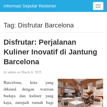
Informasi Seputar Restoran
T
o
g
g
Tag:
Disfrutar Barcelona
l
e
n
Disfrutar: Perjalanan
a
v
Kuliner Inovatif di Jantung
i
g
Barcelona
a
t
by
admin
on
March 8, 2025
i
o
Barcelona, kota yang
n
dikenal dengan warisan
budaya dan kuliner yang
kaya, menjadi rumah bagi