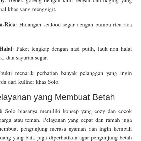
py
: Bebek goreng dengan kulit renyah dan daging yang
mbal khas yang menggigit.
a-Rica
: Hidangan seafood segar dengan bumbu rica-rica
Halal
: Paket lengkap dengan nasi putih, lauk non halal
ek, dan sayuran segar.
bukti menarik perhatian banyak pelanggan yang ingin
da dari kuliner khas Solo.
layanan yang Membuat Betah
 di Solo biasanya memiliki konsep yang cozy dan cocok
arga atau teman. Pelayanan yang cepat dan ramah juga
 membuat pengunjung merasa nyaman dan ingin kembali
 ruang yang baik juga diperhatikan agar pengunjung betah