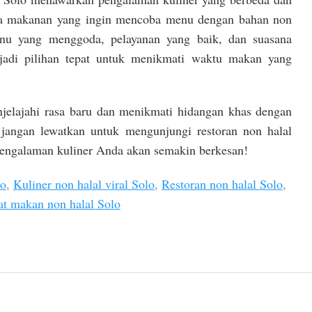
nta makanan yang ingin mencoba menu dengan bahan non
enu yang menggoda, pelayanan yang baik, dan suasana
njadi pilihan tepat untuk menikmati waktu makan yang
jelajahi rasa baru dan menikmati hidangan khas dengan
, jangan lewatkan untuk mengunjungi restoran non halal
 pengalaman kuliner Anda akan semakin berkesan!
lo
,
Kuliner non halal viral Solo
,
Restoran non halal Solo
,
t makan non halal Solo