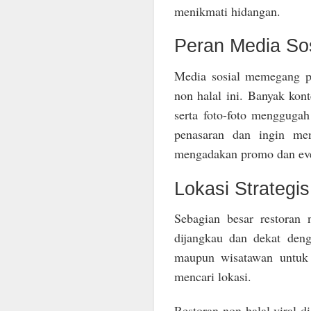
menikmati hidangan.
Peran Media Sos
Media sosial memegang pe
non halal ini. Banyak kon
serta foto-foto mengguga
penasaran dan ingin menc
mengadakan promo dan eve
Lokasi Strategi
Sebagian besar restoran 
dijangkau dan dekat den
maupun wisatawan untuk 
mencari lokasi.
Restoran non halal viral 