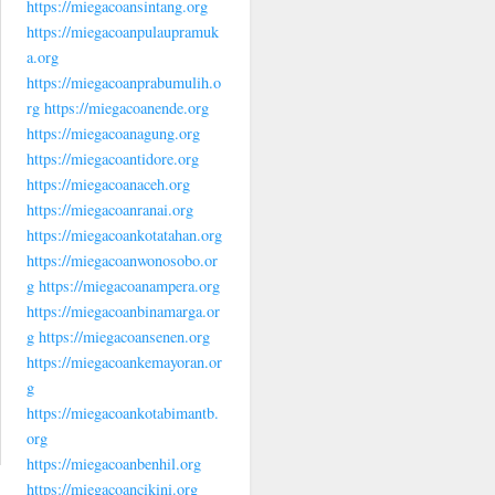
https://miegacoansintang.org
https://miegacoanpulaupramuk
a.org
https://miegacoanprabumulih.o
rg
https://miegacoanende.org
https://miegacoanagung.org
https://miegacoantidore.org
https://miegacoanaceh.org
https://miegacoanranai.org
https://miegacoankotatahan.org
https://miegacoanwonosobo.or
g
https://miegacoanampera.org
https://miegacoanbinamarga.or
g
https://miegacoansenen.org
https://miegacoankemayoran.or
g
https://miegacoankotabimantb.
org
https://miegacoanbenhil.org
https://miegacoancikini.org