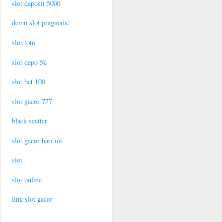
slot deposit 5000
demo slot pragmatic
slot toto
slot depo 5k
slot bet 100
slot gacor 777
black scatter
slot gacor hari ini
slot
slot online
link slot gacor