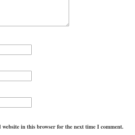
website in this browser for the next time I comment.