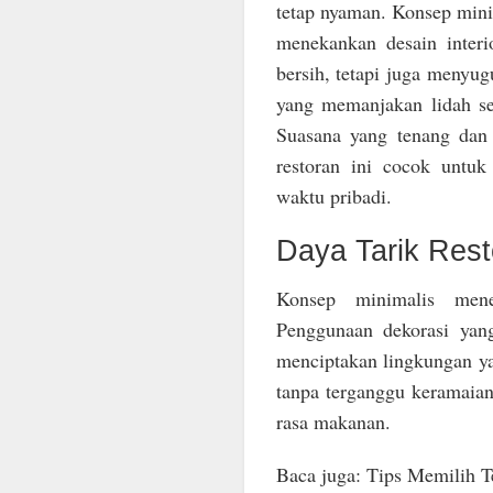
tetap nyaman. Konsep mini
menekankan desain interi
bersih, tetapi juga menyu
yang memanjakan lidah se
Suasana yang tenang dan
restoran ini cocok untu
waktu pribadi.
Daya Tarik Rest
Konsep minimalis mene
Penggunaan dekorasi yang
menciptakan lingkungan y
tanpa terganggu keramaian
rasa makanan.
Baca juga: Tips Memilih