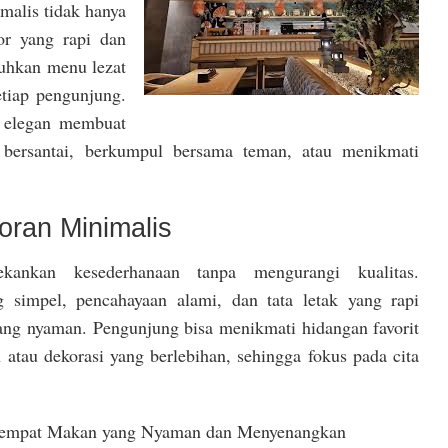
malis tidak hanya
or yang rapi dan
guhkan menu lezat
tiap pengunjung.
 elegan membuat
k bersantai, berkumpul bersama teman, atau menikmati
oran Minimalis
kankan kesederhanaan tanpa mengurangi kualitas.
 simpel, pencahayaan alami, dan tata letak yang rapi
ang nyaman. Pengunjung bisa menikmati hidangan favorit
 atau dekorasi yang berlebihan, sehingga fokus pada cita
 Tempat Makan yang Nyaman dan Menyenangkan