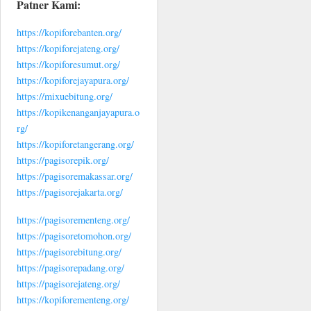
Patner Kami:
https://kopiforebanten.org/
https://kopiforejateng.org/
https://kopiforesumut.org/
https://kopiforejayapura.org/
https://mixuebitung.org/
https://kopikenanganjayapura.o
rg/
https://kopiforetangerang.org/
https://pagisorepik.org/
https://pagisoremakassar.org/
https://pagisorejakarta.org/
https://pagisorementeng.org/
https://pagisoretomohon.org/
https://pagisorebitung.org/
https://pagisorepadang.org/
https://pagisorejateng.org/
https://kopiforementeng.org/