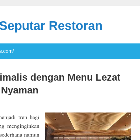
 Seputar Restoran
s.com/
imalis dengan Menu Lezat
 Nyaman
enjadi tren bagi
ang menginginkan
sederhana namun