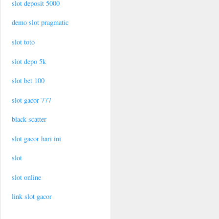
slot deposit 5000
demo slot pragmatic
slot toto
slot depo 5k
slot bet 100
slot gacor 777
black scatter
slot gacor hari ini
slot
slot online
link slot gacor