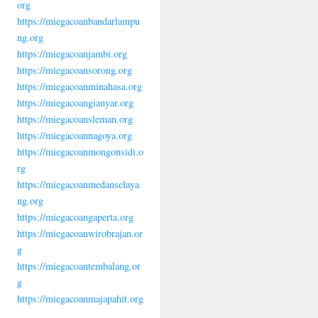
org
https://miegacoanbandarlampu
ng.org
https://miegacoanjambi.org
https://miegacoansorong.org
https://miegacoanminahasa.org
https://miegacoangianyar.org
https://miegacoansleman.org
https://miegacoannagoya.org
https://miegacoanmongonsidi.o
rg
https://miegacoanmedanselaya
ng.org
https://miegacoangaperta.org
https://miegacoanwirobrajan.or
g
https://miegacoantembalang.or
g
https://miegacoanmajapahit.org