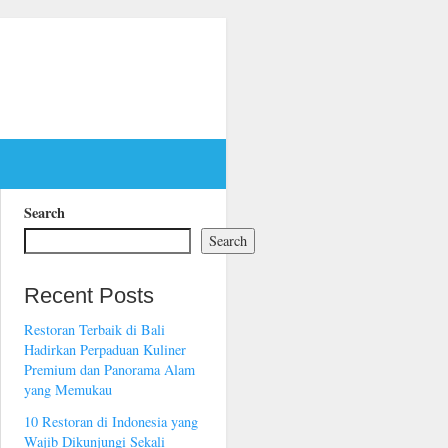
Search
Search
Recent Posts
Restoran Terbaik di Bali
Hadirkan Perpaduan Kuliner
Premium dan Panorama Alam
yang Memukau
10 Restoran di Indonesia yang
Wajib Dikunjungi Sekali