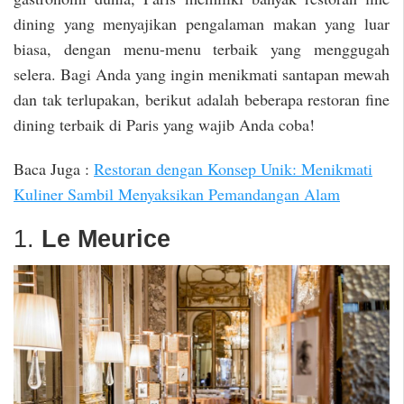
dining yang menyajikan pengalaman makan yang luar
biasa, dengan menu-menu terbaik yang menggugah
selera. Bagi Anda yang ingin menikmati santapan mewah
dan tak terlupakan, berikut adalah beberapa restoran fine
dining terbaik di Paris yang wajib Anda coba!
Baca Juga :
Restoran dengan Konsep Unik: Menikmati
Kuliner Sambil Menyaksikan Pemandangan Alam
1.
Le Meurice