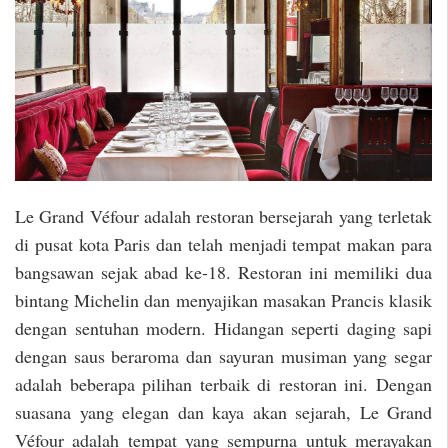
Le Grand Véfour adalah restoran bersejarah yang terletak
di pusat kota Paris dan telah menjadi tempat makan para
bangsawan sejak abad ke-18. Restoran ini memiliki dua
bintang Michelin dan menyajikan masakan Prancis klasik
dengan sentuhan modern. Hidangan seperti daging sapi
dengan saus beraroma dan sayuran musiman yang segar
adalah beberapa pilihan terbaik di restoran ini. Dengan
suasana yang elegan dan kaya akan sejarah, Le Grand
Véfour adalah tempat yang sempurna untuk merayakan