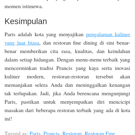
momen istimewa.
Kesimpulan
Paris adalah kota yang menyajikan
pengalaman kuliner
yang luar biasa
, dan restoran fine dining di sini benar-
benar memberikan cita rasa, kualitas, dan keindahan
dalam setiap hidangan. Dengan menu-menu terbaik yang
mencerminkan tradisi Prancis yang kaya serta inovasi
kuliner modern, restoran-restoran tersebut akan
memanjakan selera Anda dan meninggalkan kenangan
tak terlupakan. Jadi, jika Anda berencana mengunjungi
Paris, pastikan untuk menyempatkan diri mencicipi
masakan dari beberapa restoran terbaik yang ada di kota
ini!
Tagged as:
Paris
,
Prancis
,
Restoran
,
Restoran Fine