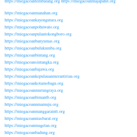
https://miegacoantembalang.org
https://miegacoanmajapahit.org
https://miegacoanmanahan.org
https://miegacoankayongutara.org
https://miegacoanpohuwato.org
https://miegacoanpulautokongboro.org
https://miegacoanbanyumas.org
https://miegacoanbulukumba.org
https://miegacoanbintang.org
https://miegacoansintangka.org
https://miegacoanbajawa.org
https://miegacoankepulauanmerantiriau.org
https://miegacoankotamobagu.org
https://miegacoanmurungraya.org
https://miegacoanbimantb.org
https://miegacoannmamuju.org
https://miegacoanmanggaraintt.org
https://miegacoanniasbarat.org
https://miegacoanmagetan.org
https://miegacoanbadung.org