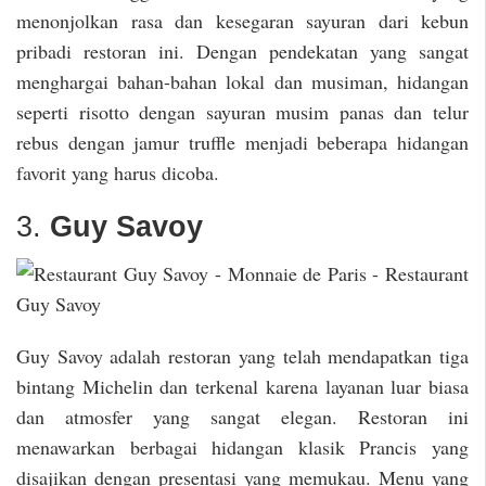
menonjolkan rasa dan kesegaran sayuran dari kebun
pribadi restoran ini. Dengan pendekatan yang sangat
menghargai bahan-bahan lokal dan musiman, hidangan
seperti risotto dengan sayuran musim panas dan telur
rebus dengan jamur truffle menjadi beberapa hidangan
favorit yang harus dicoba.
3.
Guy Savoy
Guy Savoy adalah restoran yang telah mendapatkan tiga
bintang Michelin dan terkenal karena layanan luar biasa
dan atmosfer yang sangat elegan. Restoran ini
menawarkan berbagai hidangan klasik Prancis yang
disajikan dengan presentasi yang memukau. Menu yang