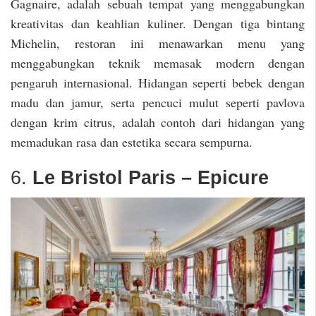
Gagnaire, adalah sebuah tempat yang menggabungkan
kreativitas dan keahlian kuliner. Dengan tiga bintang
Michelin, restoran ini menawarkan menu yang
menggabungkan teknik memasak modern dengan
pengaruh internasional. Hidangan seperti bebek dengan
madu dan jamur, serta pencuci mulut seperti pavlova
dengan krim citrus, adalah contoh dari hidangan yang
memadukan rasa dan estetika secara sempurna.
6.
Le Bristol Paris – Epicure