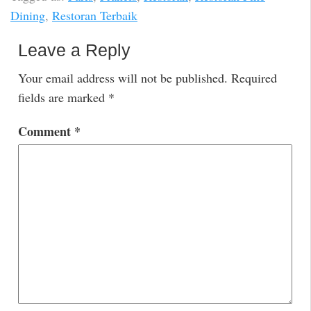
Dining
,
Restoran Terbaik
Leave a Reply
Your email address will not be published.
Required
fields are marked
*
Comment
*