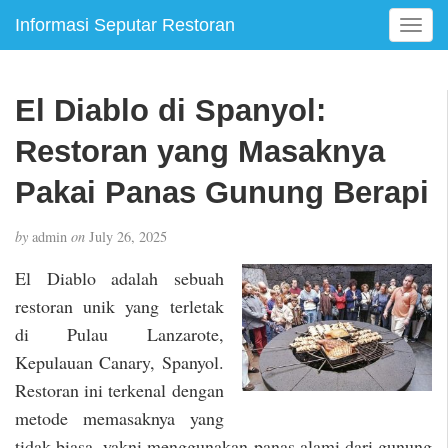
Informasi Seputar Restoran
T
o
g
g
El Diablo di Spanyol:
l
e
Restoran yang Masaknya
n
a
Pakai Panas Gunung Berapi
v
i
by
admin
on
July 26, 2025
g
a
El Diablo adalah sebuah
t
restoran unik yang terletak
i
di Pulau Lanzarote,
o
n
Kepulauan Canary, Spanyol.
Restoran ini terkenal dengan
metode memasaknya yang
tidak biasa, yakni menggunakan panas alami dari gunung