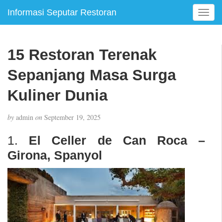
Informasi Seputar Restoran
T
o
g
g
15 Restoran Terenak
l
e
Sepanjang Masa Surga
n
a
Kuliner Dunia
v
i
by
admin
on
September 19, 2025
g
a
1.
El Celler de Can Roca –
t
Girona, Spanyol
i
o
n